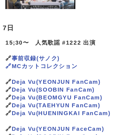
7日
15;30〜 人気歌謡 #1222 出演
🔗
事前収録(サノク)
🔗MCカットコレクション
🔗
Deja Vu(YEONJUN FanCam)
🔗
Deja Vu(SOOBIN FanCam)
🔗
Deja Vu(BEOMGYU FanCam)
🔗
Deja Vu(TAEHYUN FanCam)
🔗
Deja Vu(HUENINGKAI FanCam)
🔗
Deja Vu(YEONJUN FaceCam)