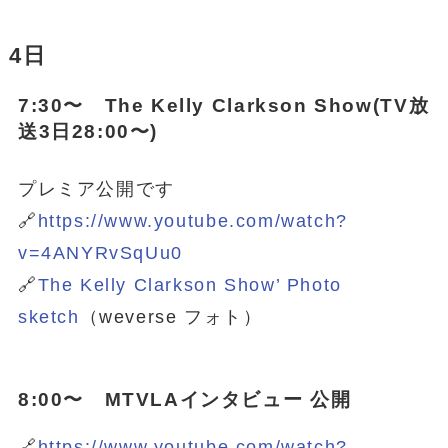
4日
7:30〜 The Kelly Clarkson Show(TV放
送3日28:00〜)
プレミア公開です
🔗
https://www.youtube.com/watch?
v=4ANYRvSqUu0
🔗
The Kelly Clarkson Show’ Photo
sketch
（weverse フォト）
8:00〜 MTVLAインタビュー 公開
🔗
https://www.youtube.com/watch?