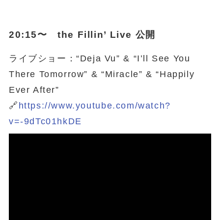
20:15〜 the Fillin’ Live 公開
ライブショー：“Deja Vu” & “I’ll See You
There Tomorrow” & “Miracle” & “Happily
Ever After”
🔗
https://www.youtube.com/watch?
v=-9dTc01hkDE