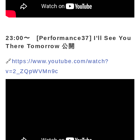
23:00〜 [Performance37] I’ll See You
There Tomorrow 公開
🔗
https://www.youtube.com/watch?
v=2_ZQpWVMn9c