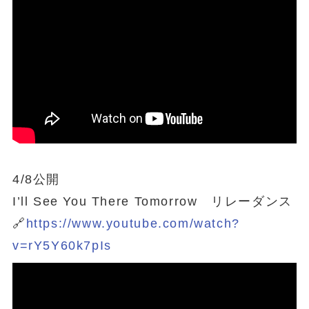
4/8公開
I’ll See You There Tomorrow リレーダンス
🔗
https://www.youtube.com/watch?
v=rY5Y60k7pIs