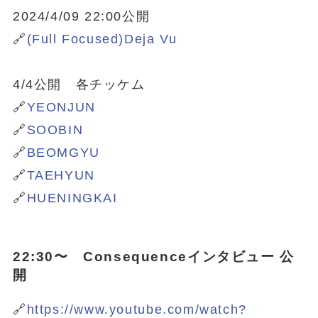
2024/4/09 22:00公開
🔗
(Full Focused)Deja Vu
4/4公開 各チッケム
🔗
YEONJUN
🔗
SOOBIN
🔗
BEOMGYU
🔗
TAEHYUN
🔗
HUENINGKAI
22:30〜 Consequenceインタビュー 公
開
🔗
https://www.youtube.com/watch?