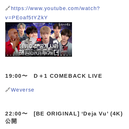
🔗
https://www.youtube.com/watch?
v=PEoaf5tYZkY
19:00〜 D＋1 COMEBACK LIVE
🔗
Weverse‬
22:00〜 [BE ORIGINAL] ‘Deja Vu’ (4K)
公開