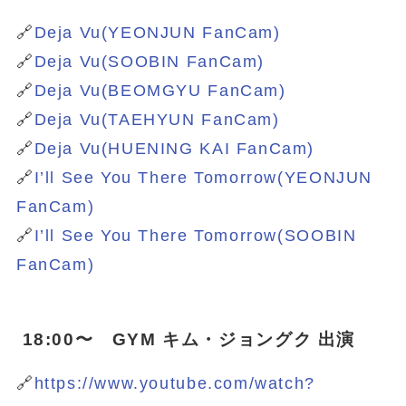
🔗
Deja Vu(YEONJUN FanCam)
🔗
Deja Vu(SOOBIN FanCam)
🔗
Deja Vu(BEOMGYU FanCam)
🔗
Deja Vu(TAEHYUN FanCam)
🔗
Deja Vu(HUENING KAI FanCam)
🔗
I’ll See You There Tomorrow(YEONJUN
FanCam)
🔗
I’ll See You There Tomorrow(SOOBIN
FanCam)
18:00〜 GYM キム・ジョングク 出演
🔗
https://www.youtube.com/watch?