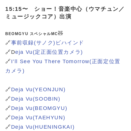
15:15〜 ショー！音楽中心（ウマチュン／
ミュージックコア）出演
🧸
BEOMGYU スペシャルMC
🔗
事前収録(サノク)ビハインド
🔗D
eja Vu(定正面位置カメラ)
🔗
I’ll See You There Tomorrow(正面定位置
カメラ)
🔗
Deja Vu(YEONJUN)
🔗
Deja Vu(SOOBIN)
🔗
Deja Vu(BEOMGYU)
🔗
Deja Vu(TAEHYUN)
🔗
Deja Vu(HUENINGKAI)