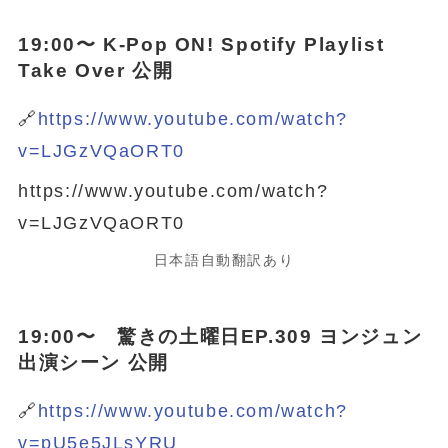
19:00〜 K-Pop ON! Spotify Playlist
Take Over 公開
🔗
https://www.youtube.com/watch?
v=LJGzVQaORT0
https://www.youtube.com/watch?
v=LJGzVQaORT0
日本語自動翻訳あり
19:00〜 驚きの土曜日EP.309 ヨンジュン
出演シーン 公開
🔗
https://www.youtube.com/watch?
v=pU5e5JLsYRU