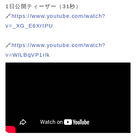
1日公開ティーザー（31秒）
🔗
https://www.youtube.com/watch?
v=_XG_E6XrtPU
🔗
https://www.youtube.com/watch?
v=WlLBqVP1rlk