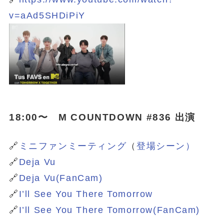
v=aAd5SHDiPiY
18:00〜 M COUNTDOWN #836 出演
🔗
ミニファンミーティング
（
登場シーン）
🔗
Deja Vu
🔗
Deja Vu(FanCam)
🔗
I’ll See You There Tomorrow
🔗
I’ll See You There Tomorrow(FanCam)