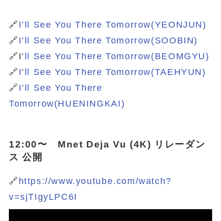
🔗
I’ll See You There Tomorrow(YEONJUN)
🔗
I’ll See You There Tomorrow(SOOBIN)
🔗I
’ll See You There Tomorrow(BEOMGYU)
🔗
I’ll See You There Tomorrow(TAEHYUN)
🔗
I’ll See You There
Tomorrow(HUENINGKAI)
12:00〜 Mnet Deja Vu (4K) リレーダン
ス 公開
🔗
https://www.youtube.com/watch?
v=sjTIgyLPC6I