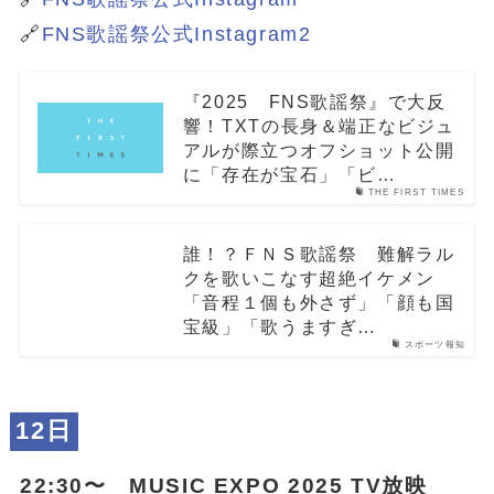
🔗
FNS歌謡祭公式Instagram2
『2025 FNS歌謡祭』で大反
響！TXTの長身＆端正なビジュ
アルが際立つオフショット公開
に「存在が宝石」「ビ…
THE FIRST TIMES
誰！？ＦＮＳ歌謡祭 難解ラル
クを歌いこなす超絶イケメン
「音程１個も外さず」「顔も国
宝級」「歌うますぎ…
スポーツ報知
12日
22:30〜 MUSIC EXPO 2025 TV放映