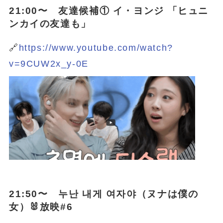
21:00〜 友達候補① イ・ヨンジ 「ヒュニ
ンカイの友達も」
🔗
https://www.youtube.com/watch?
v=9CUW2x_y-0E
21:50〜 누난 내게 여자야（ヌナは僕の
女）🐰放映#6