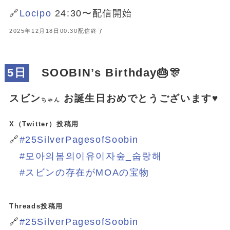
🔗
Locipo
24:30〜配信開始
2025年12月18日00:30配信終了
5日
SOOBIN’s
Birthday
🎂🎊
スビン
お誕生日おめでとうございます♥️
ちゃん
X（Twitter）投稿用
🔗
#25SilverPagesofSoobin
#모아의봄의이유이자숲_숩랑해
#スビンの存在がMOAの宝物
Threads投稿用
🔗
#25SilverPagesofSoobin