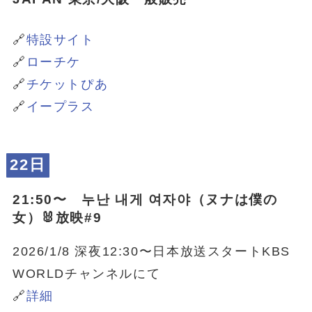
🔗
特設サイト
🔗
ローチケ
🔗
チケットぴあ
🔗
イープラス
22日
21:50〜 누난 내게 여자야（ヌナは僕の
女）🐰放映#9
2026/1/8 深夜12:30〜日本放送スタートKBS
WORLDチャンネルにて
🔗
詳細