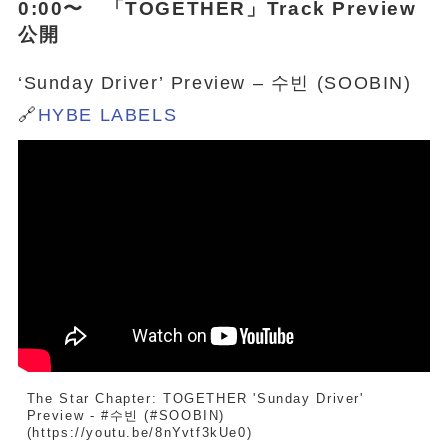
0:00〜 「
TOGETHER
」Track Preview
公開
‘Sunday Driver’ Preview – 수빈 (SOOBIN)
🔗
HYBE LABELS
The Star Chapter: TOGETHER 'Sunday Driver' 
Preview - #수빈 (#SOOBIN)
(https://youtu.be/8nYvtf3kUe0)