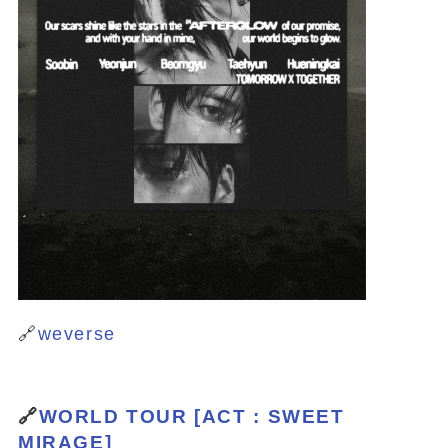
🔗
weverse
🔗
WORLD TOUR [ACT : SWEET
MIRAGE]