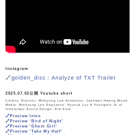
Instagram
🔗
golden_disc：Analyze of TXT Trailer
2025.07.02公開 Youtube short
Credits: Director: Minhyung Lee Animation: Jaehwan Hwang Mixed
Media: Minhyung Lee Sequence: Hyunuk Lyu & Youngmin Jo of
littletempo Sound Design: Kim Kate
🔗Preview Intro
🔗Preview ‘Bird of Night’
🔗Preview ‘Ghost Girl’
🔗Preview ‘Take My Half’