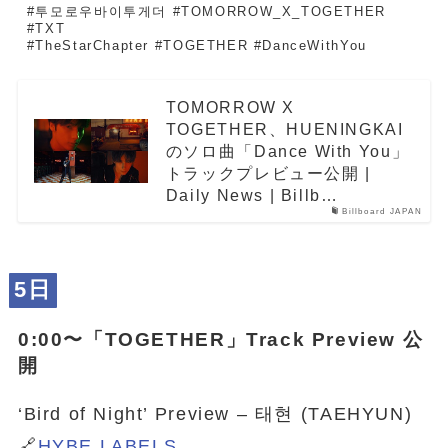
#투모로우바이투게더 #TOMORROW_X_TOGETHER 
#TXT
#TheStarChapter #TOGETHER #DanceWithYou
TOMORROW X
TOGETHER、HUENINGKAI
のソロ曲「Dance With You」
トラックプレビュー公開 |
Daily News | Billb…
Billboard JAPAN
5日
0:00〜「
TOGETHER
」Track Preview 公
開
‘Bird of Night’ Preview – 태현 (TAEHYUN)
🔗
HYBE LABELS