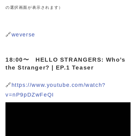
の選択画面が表示されます）
🔗
weverse
18:00〜 HELLO STRANGERS: Who’s
the Stranger? | EP.1 Teaser
🔗
https://www.youtube.com/watch?
v=nP9pDZwFeQI