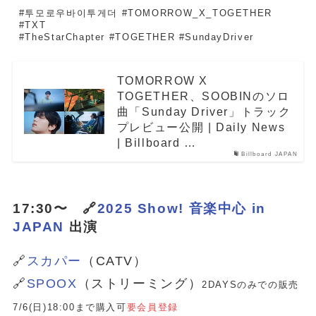
#투모로우바이투게더 #TOMORROW_X_TOGETHER 
#TXT
#TheStarChapter #TOGETHER #SundayDriver
TOMORROW X
TOGETHER、SOOBINのソロ
曲「Sunday Driver」トラック
プレビュー公開 | Daily News
| Billboard …
Billboard JAPAN
17:30〜 🔗
2025 Show! 音楽中心 in
JAPAN
出演
🔗
スカパー
（CATV）
🔗
SPOOX
（ストリーミング）
2DAYSのみでの販売
7/6(日)18:00まで購入可
要会員登録