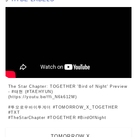
The Star Chapter: TOGETHER 'Bird of Night' Preview 
- #태현 (#TAEHYUN)
(https://youtu.be/ffi_N6k612M)
#투모로우바이투게더 #TOMORROW_X_TOGETHER 
#TXT
#TheStarChapter #TOGETHER #BirdOfNight
TOMORROW X