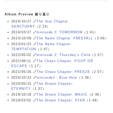
Album Preview 振り返り
2024/10/27 🔗
The Star Chapter:
SANCTUARY
（2:14）
2024/03/27 🔗
minisode 3: TOMORROW
（1:41）
2023/10/09 🔗
The Name Chapter: FREEFALL
（3:06）
2023/01/23 🔗
The Name Chapter:
TEMPTATION
（1:47）
2022/05/02 🔗
minisode 2: Thursday’s Child
（1:57）
2021/08/11 🔗
The Chaos Chapter: FIGHT OR
ESCAPE
（1:17）
2021/05/26 🔗
The Chaos Chapter: FREEZE
（2:07）
2020/10/23 🔗
minisode1 : Blue Hour
（1:39）
2020/05/15 🔗
The Dream Chapter:
ETERNITY
（1:57）
2019/10/18 🔗
The Dream Chapter: MAGIC
（2:46）
2019/03/02 🔗
The Dream Chapter: STAR
（1:48）