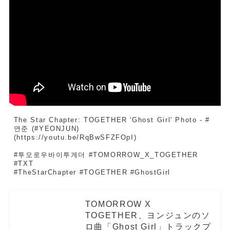
The Star Chapter: TOGETHER 'Ghost Girl' Photo - #
연준 (#YEONJUN)
(https://youtu.be/RqBwSFZFOpI)
#투모로우바이투게더 #TOMORROW_X_TOGETHER 
#TXT
#TheStarChapter #TOGETHER #GhostGirl
TOMORROW X
TOGETHER、ヨンジュンのソ
ロ曲「Ghost Girl」トラックプ