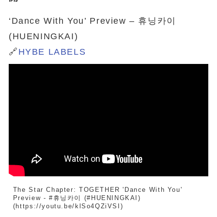
‘Dance With You’ Preview – 휴닝카이
(HUENINGKAI)
🔗
HYBE LABELS
The Star Chapter: TOGETHER 'Dance With You' 
Preview - #휴닝카이 (#HUENINGKAI)
(https://youtu.be/klSo4QZiVSI)