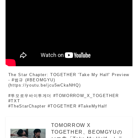
The Star Chapter: TOGETHER 'Take My Half' Preview 
- #범규 (#BEOMGYU)
(https://youtu.be/jcu5wCkaNHQ)
#투모로우바이투게더 #TOMORROW_X_TOGETHER 
#TXT
#TheStarChapter #TOGETHER #TakeMyHalf
TOMORROW X
TOGETHER、BEOMGYUの