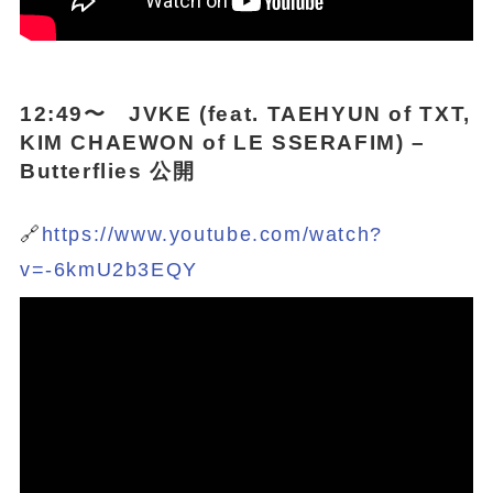
12:49〜 JVKE (feat. TAEHYUN of TXT,
KIM CHAEWON of LE SSERAFIM) –
Butterflies 公開
🔗
https://www.youtube.com/watch?
v=-6kmU2b3EQY