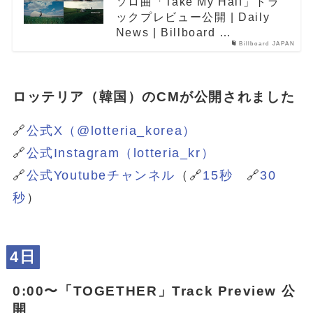
ソロ曲「Take My Half」トラ
ックプレビュー公開 | Daily
News | Billboard …
Billboard JAPAN
ロッテリア（韓国）のCMが公開されました
🔗
公式X（@lotteria_korea）
🔗
公式Instagram（lotteria_kr）
🔗
公式Youtubeチャンネル
（🔗
15秒
🔗
30
秒
）
4日
0:00〜「
TOGETHER
」Track Preview 公
開