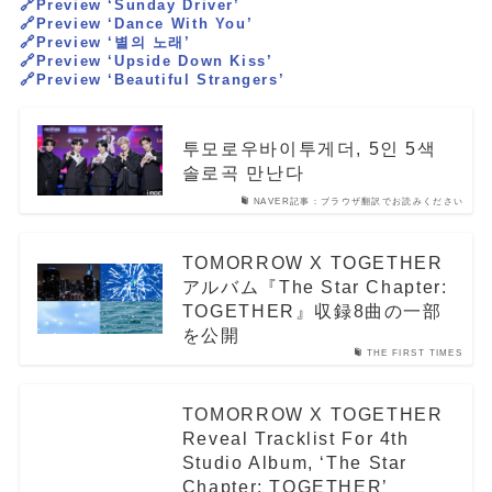
🔗Preview ‘Sunday Driver’
🔗Preview ‘Dance With You’
🔗Preview ‘별의 노래’
🔗Preview ‘Upside Down Kiss’
🔗Preview ‘Beautiful Strangers’
투모로우바이투게더, 5인 5색
솔로곡 만난다
NAVER記事：ブラウザ翻訳でお読みください
TOMORROW X TOGETHER
アルバム『The Star Chapter:
TOGETHER』収録8曲の一部
を公開
THE FIRST TIMES
TOMORROW X TOGETHER
Reveal Tracklist For 4th
Studio Album, ‘The Star
Chapter: TOGETHER’