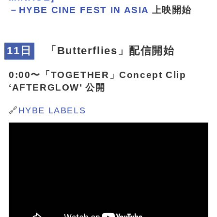
－HYBE CINE FEST IN ASIA
上映開始
11日
「Butterflies」配信開始
0:00〜「
TOGETHER
」Concept Clip
‘AFTERGLOW’ 公開
🔗
HYBE LABELS